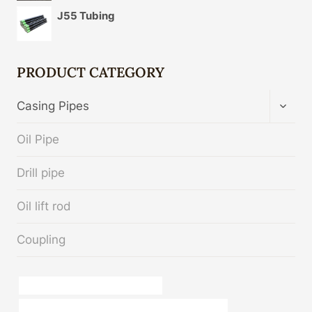
J55 Tubing
PRODUCT CATEGORY
TOGG
Casing Pipes
CHIL
MENU
Oil Pipe
Drill pipe
Oil lift rod
Coupling
basta rilassarsi in una tabaccheria
tabella delle dimensioni standard dei tubi in acciaio