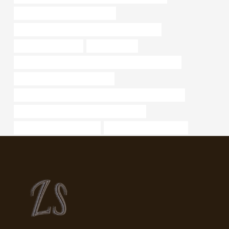
tubo del bruciatore a nafta vicino
Considerazioni sulla progettazione dell'oleodotto
Dimensioni corpo olio
tabella nps tubi
INVOLUCRO API 5CT L80 13Cr Migliori produttori cinesi
boccole migliori produttori cinesi
TUBO RIVESTIMENTO PETROLIO Miglior fornitore cinese
TUBO API 5CT J55 Migliore azienda cinese
Prezzo all'ingrosso boccola
Le migliori fabbriche cinesi