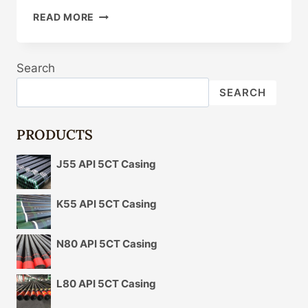
COSA
READ MORE
DETERMINA
LA
VARIABILITÀ
Search
DEI
PREZZI
SEARCH
DI
MERCATO
DELLE
PRODUCTS
CARCASSE
PETROLIFERE?
J55 API 5CT Casing
K55 API 5CT Casing
N80 API 5CT Casing
L80 API 5CT Casing