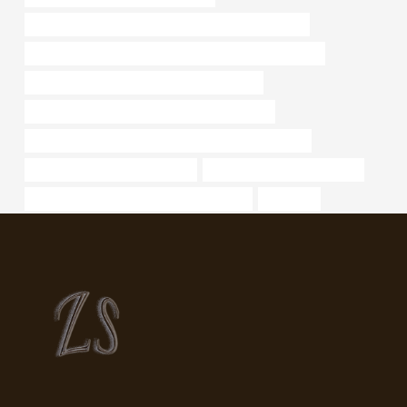
CARCASA API 5CT J55 Mejores fabricantes de China
API 5CT P110 CARCASA Mejores exportadores de China
tubo de aceite Mejores fabricantes de China
Precio al por mayor de CARCASA API 5CT T95
Exportadores de tuberías de revestimiento de petróleo
drivepipe Mejor Empresa China
tubo de cableado de carcasa
aplicación de tuberías de acero inoxidable
fragancia