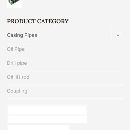
PRODUCT CATEGORY
TOGG
Casing Pipes
CHIL
MENU
Oil Pipe
Drill pipe
Oil lift rod
Coupling
TUBO API 5CT J55 Mejor fabricante de China
tubo de derivación mejores fabricantes chinos
distribuidor de tubería de acero l80